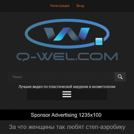
Регистрация
Вход
Лучшие видео по пластической хирургии и косметологии
За что женщины так любят степ-аэробику