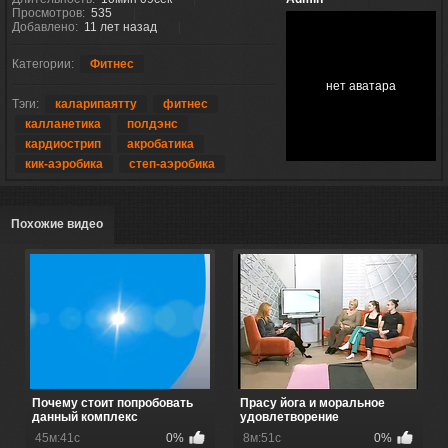
Просмотров:
535
Добавлено:
11 лет назад
Категории:
Фитнес
нет аватара
Тэги:
каларипаятту
фитнес
калланетика
полдэнс
кардиострип
акробатика
кик-аэробика
степ-аэробика
Похожие видео
Почему стоит попробовать
Прасу йога и моральное
данный комплекс
удовлетворение
упражнений ...
45м:41с
0%
8м:51с
0%