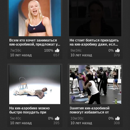
Всем кто хочет заниматься
Не стоит бояться приходить
кик-аэробикой, предложат у...
на кик-аэробику даже, есл...
7м:59с
100%
9м:04с
0%
10 лет назад
657
10 лет назад
370
На кик-аэробике можно
Занятия кик-аэробикой
быстро похудеть при
помогут избавиться от
условии по...
лишнего ...
5м:40с
0%
10м:00с
0%
10 лет назад
395
10 лет назад
308