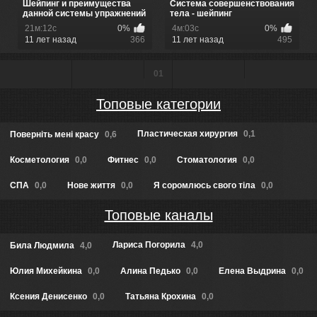
Шейпинг и преимущества
Система совершенствования
данной системы упражнений
тела - шейпинг
21м:12с
0%
4м:03с
0%
11 лет назад
366
11 лет назад
495
01
Топовые категории
Пластическая хирургия
0,1
Повернiть менi красу
0,6
Косметология
0,0
Фитнес
0,0
Стоматология
0,0
СПА
0,0
Нове життя
0,0
Я соромлюсь свого тіла
0,0
Топовые каналы
Лариса Погорила
4,0
Била Людмила
4,0
Юлия Михейкина
0,0
Алина Педько
0,0
Елена Выдрина
0,0
Ксения Денисенко
0,0
Татьяна Крохина
0,0