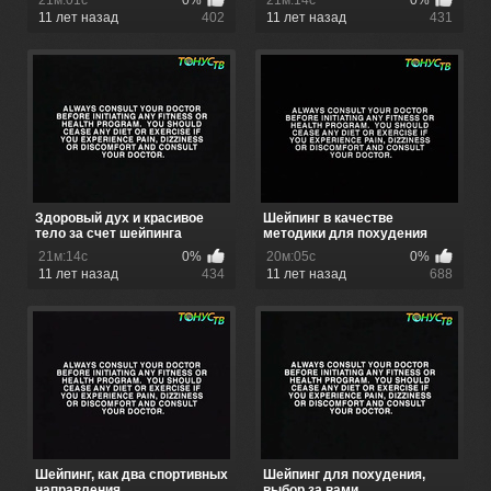
21м:01с
0%
21м:14с
0%
11 лет назад
402
11 лет назад
431
Здоровый дух и красивое
Шейпинг в качестве
тело за счет шейпинга
методики для похудения
21м:14с
0%
20м:05с
0%
11 лет назад
434
11 лет назад
688
Шейпинг, как два спортивных
Шейпинг для похудения,
направления.
выбор за вами.