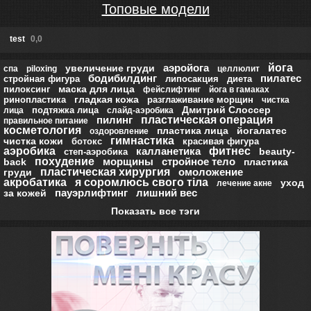
Топовые модели
test
0,0
аэройога
йога
увеличение груди
спа
piloxing
целлюлит
бодибилдинг
пилатес
стройная фигура
липосакция
диета
маска для лица
пилоксинг
фейслифтинг
йога в гамаках
гладкая кожа
ринопластика
разглаживание морщин
чистка
Дмитрий Слоссер
подтяжка лица
лица
слайд-аэробика
пилинг
пластическая операция
правильное питание
косметология
пластика лица
йогалатес
оздоровление
гимнастика
чистка кожи
ботокс
красивая фигура
аэробика
калланетика
фитнес
beauty-
степ-аэробика
похудение
морщины
стройное тело
back
пластика
пластическая хирургия
омоложение
груди
акробатика
я соромлюсь свого тіла
уход
лечение акне
пауэрлифтинг
лишний вес
за кожей
Показать все тэги