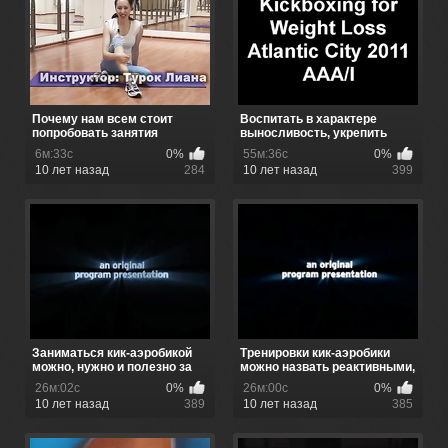
Почему нам всем стоит
Воспитать в характере
попробовать занятия
выносливость, укрепить
калланетикой
мышечну...
6м:33с
0%
55м:36с
0%
10 лет назад
284
10 лет назад
399
Заниматься кик-аэробикой
Тренировки кик-аэробики
можно, нужно и полезно за
можно назвать реактивными,
и...
и...
26м:02с
0%
26м:00с
0%
10 лет назад
389
10 лет назад
385