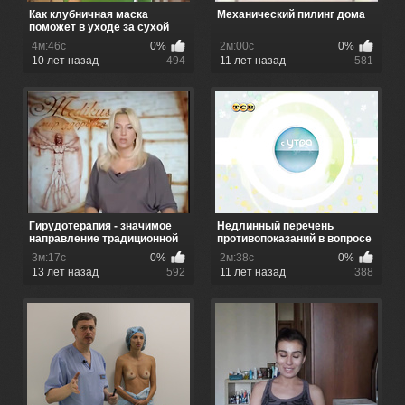
Как клубничная маска
Механический пилинг дома
поможет в уходе за сухой
кожей ...
4м:46с
0%
2м:00с
0%
10 лет назад
494
11 лет назад
581
Гирудотерапия - значимое
Недлинный перечень
направление традиционной
противопоказаний в вопросе
ме...
мануал...
3м:17с
0%
2м:38с
0%
13 лет назад
592
11 лет назад
388