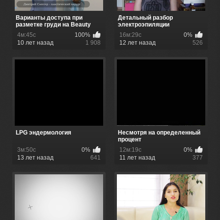
Варианты доступа при
Детальный разбор
разметке груди на Beauty
электроэпиляции
Lab
4м:45с
100%
16м:29с
0%
10 лет назад
1 908
12 лет назад
526
LPG эндермология
Несмотря на определенный
процент
скептицизма,магнито...
3м:50с
0%
12м:19с
0%
13 лет назад
641
11 лет назад
377