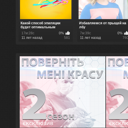
Какой способ эпиляции
Избавляемся от прыщей на
будет оптимальным
лбу
17м:28с
0%
7м:39с
0%
11 лет назад
581
11 лет назад
76