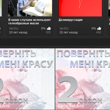
В каких случаях используют
Дезинкрустация
гелеобразные маски
4м:01с
0%
3м:02с
0%
0
10 лет назад
305
10 лет назад
486