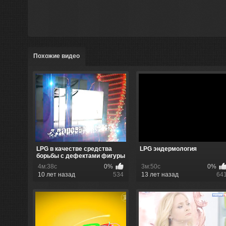
Похожие видео
LPG в качестве средства
LPG эндермология
борьбы с дефектами фигуры
4м:38с
0%
3м:50с
0%
10 лет назад
534
13 лет назад
64