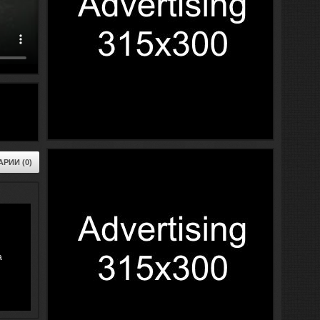
РИИ (0)
а