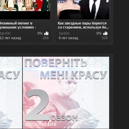
Энзимный пилинг в
Как звездные пары борются
домашних условиях -
со старением, используя бо...
реально ли?
1м:43с
0%
1м:03с
0%
12 лет назад
269
9 лет назад
328