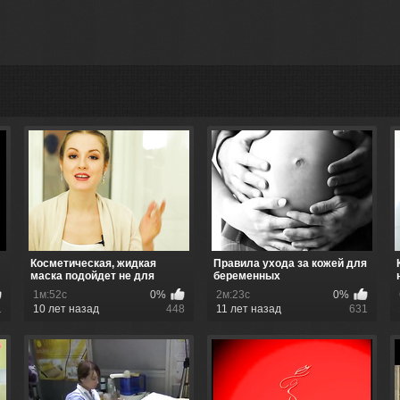
Косметическая, жидкая
Правила ухода за кожей для
маска подойдет не для
беременных
любого т...
1м:52с
0%
2м:23с
0%
1
10 лет назад
448
11 лет назад
631