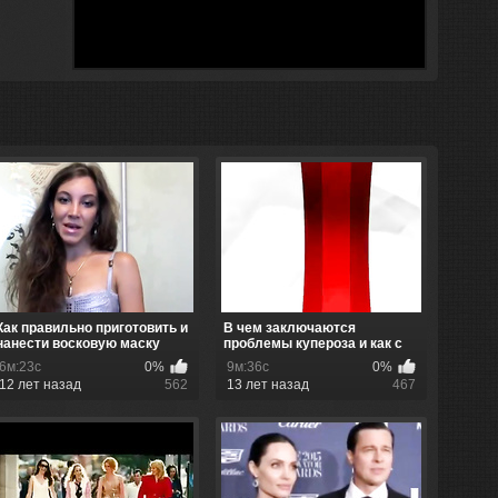
Как правильно приготовить и
В чем заключаются
нанести восковую маску
проблемы купероза и как с
ними бор...
6м:23с
0%
9м:36с
0%
12 лет назад
562
13 лет назад
467