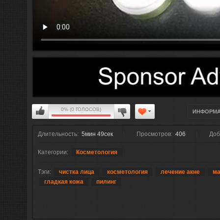
0% (0 ГОЛОСОВ)
ИНФОРМ
Длительность:
5мин 49сек
Просмотров:
406
Доб
Категории:
Косметология
Тэги:
чистка лица
косметология
лечение акне
ма
гладкая кожа
пилинг