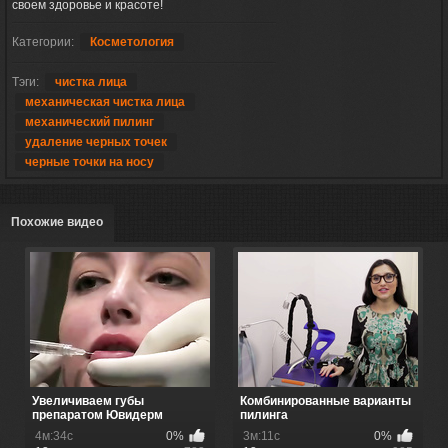
своем здоровье и красоте!
Категории:
Косметология
Тэги:
чистка лица
механическая чистка лица
механический пилинг
удаление черных точек
черные точки на носу
Похожие видео
Увеличиваем губы
Комбинированные варианты
препаратом Ювидерм
пилинга
4м:34с
0%
3м:11с
0%