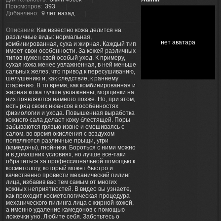
Просмотров:
393
Добавлено:
9 лет назад
Описание:
Как известно кожа делится на
различные виды: нормальная,
нет аватара
комбинированная, суха и жирная. Каждый тип
имеет свои особенности. За кожей различных
типов нужен свой особый уход. К примеру,
сухая кожа менее увлажненная, в ней меньше
сальных желез, что привод к пересушиванию,
шелушению и, как следствие, к раннему
старению. В то время, как комбинированная и
жирная кожа лучше увлажнены, морщинки на
них появляются намного позже. Но, при этом,
есть ряд своих нюансов в особенностях
физиологии и ухода. Повышенная выработка
кожного сала делает кожу блестящей. Поры
забываются грязью извне и смешиваясь с
салом, во время окисления с воздухом
появляются различные прыщи, угри
(камедоны), гнойники. Бороться с ними можно
и в домашних условиях, но лучше все-таки
обратиться за профессиональной помощью к
косметологу, который может быстро и
качественно провести механический пилинг
лица, избавив вас тем самым от многих
кожных неприятностей. В видео вы узнаете,
как проходит косметологическая процедура
механического пилинга лица с жирной кожей,
а именно удаление камедонов с помощью
ложечки уно. Любите себя. Заботьтесь о