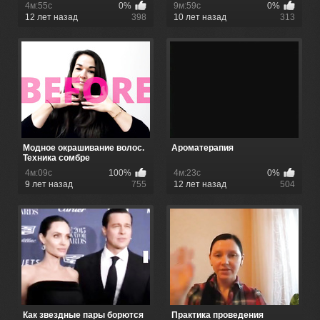
4м:55с
0%
9м:59с
0%
12 лет назад
398
10 лет назад
313
Модное окрашивание волос.
Ароматерапия
Техника сомбре
4м:09с
100%
4м:23с
0%
9 лет назад
755
12 лет назад
504
Как звездные пары борются
Практика проведения