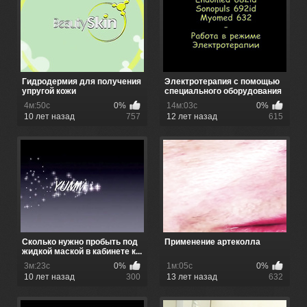
Гидродермия для получения
Электротерапия с помощью
упругой кожи
специального оборудования
4м:50с
0%
14м:03с
0%
10 лет назад
757
12 лет назад
615
Сколько нужно пробыть под
Применение артеколла
жидкой маской в кабинете к...
3м:23с
0%
1м:05с
0%
10 лет назад
300
13 лет назад
632