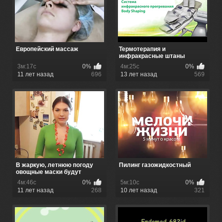
Европейский массаж
Термотерапия и
инфракрасные штаны
3м:17с
0%
4м:25с
0%
11 лет назад
696
13 лет назад
569
В жаркую, летнюю погоду
Пилинг газожидкостный
овощные маски будут
особенно...
4м:46с
0%
5м:10с
0%
11 лет назад
268
10 лет назад
321