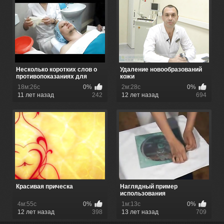
Несколько коротких слов о
Удаление новообразований
противопоказаниях для
кожи
ману...
18м:26с
0%
2м:28с
0%
11 лет назад
242
12 лет назад
694
Красивая прическа
Наглядный пример
использования
коллагеновой маски
4м:55с
0%
1м:13с
0%
12 лет назад
398
13 лет назад
709