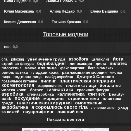
Лариса Погорила
4,0
Била Людмила
4,0
Юлия Михейкина
0,0
Алина Педько
0,0
Елена Выдрина
0,0
Ксения Денисенко
0,0
Татьяна Крохина
0,0
Топовые модели
test
0,0
аэройога
йога
увеличение груди
спа
piloxing
целлюлит
бодибилдинг
пилатес
стройная фигура
липосакция
диета
маска для лица
пилоксинг
фейслифтинг
йога в гамаках
гладкая кожа
ринопластика
разглаживание морщин
чистка
Дмитрий Слоссер
подтяжка лица
лица
слайд-аэробика
пилинг
пластическая операция
правильное питание
косметология
пластика лица
йогалатес
оздоровление
гимнастика
чистка кожи
ботокс
красивая фигура
аэробика
калланетика
фитнес
beauty-
степ-аэробика
похудение
морщины
стройное тело
back
пластика
пластическая хирургия
омоложение
груди
акробатика
я соромлюсь свого тіла
уход
лечение акне
пауэрлифтинг
лишний вес
за кожей
Показать все тэги