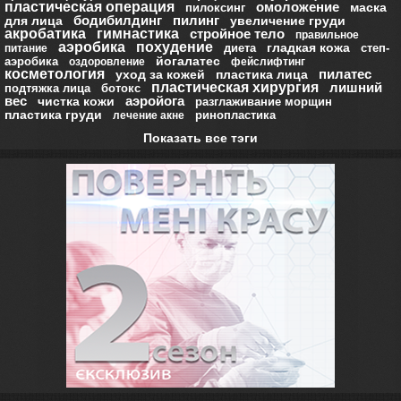
пластическая операция
омоложение
маска
пилоксинг
бодибилдинг
пилинг
для лица
увеличение груди
акробатика
гимнастика
стройное тело
правильное
аэробика
похудение
гладкая кожа
диета
степ-
питание
йогалатес
аэробика
оздоровление
фейслифтинг
косметология
пилатес
уход за кожей
пластика лица
пластическая хирургия
лишний
подтяжка лица
ботокс
вес
аэройога
чистка кожи
разглаживание морщин
пластика груди
ринопластика
лечение акне
Показать все тэги