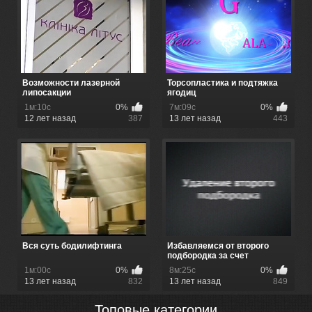
Возможности лазерной
Торсопластика и подтяжка
липосакции
ягодиц
1м:10с
0%
7м:09с
0%
12 лет назад
387
13 лет назад
443
Вся суть бодилифтинга
Избавляемся от второго
подбородка за счет
липосакции
1м:00с
0%
8м:25с
0%
13 лет назад
832
13 лет назад
849
Топовые категории