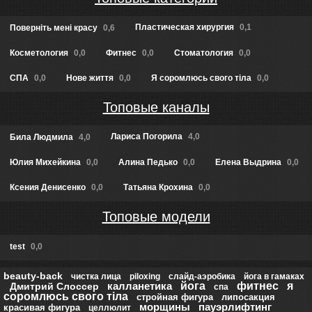
Пластическая хирургия
0,1
Повернiть менi красу
0,6
Косметология
0,0
Фитнес
0,0
Стоматология
0,0
СПА
0,0
Нове життя
0,0
Я соромлюсь свого тіла
0,0
Топовые каналы
Лариса Погорила
4,0
Била Людмила
4,0
Юлия Михейкина
0,0
Алина Педько
0,0
Елена Выдрина
0,0
Ксения Денисенко
0,0
Татьяна Крохина
0,0
Топовые модели
test
0,0
beauty-back
чистка лица
piloxing
слайд-аэробика
йога в гамаках
калланетика
йога
фитнес
я
Дмитрий Слоссер
спа
соромлюсь свого тіла
стройная фигура
липосакция
морщины
пауэрлифтинг
красивая фигура
целлюлит