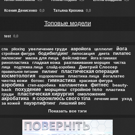
Ксения Денисенко
0,0
Татьяна Крохина
0,0
Топовые модели
test
0,0
аэройога
йога
увеличение груди
спа
piloxing
целлюлит
бодибилдинг
пилатес
стройная фигура
липосакция
диета
маска для лица
пилоксинг
фейслифтинг
йога в гамаках
гладкая кожа
ринопластика
разглаживание морщин
чистка
Дмитрий Слоссер
подтяжка лица
лица
слайд-аэробика
пилинг
пластическая операция
правильное питание
косметология
пластика лица
йогалатес
оздоровление
гимнастика
чистка кожи
ботокс
красивая фигура
аэробика
калланетика
фитнес
beauty-
степ-аэробика
похудение
морщины
стройное тело
back
пластика
пластическая хирургия
омоложение
груди
акробатика
я соромлюсь свого тіла
уход
лечение акне
пауэрлифтинг
лишний вес
за кожей
Показать все тэги