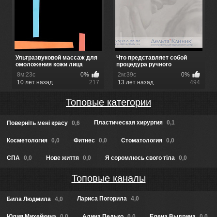
Ультразвуковой массаж для
Что представляет собой
омоложения кожи лица
процедура ручного
лимфодренажа
8м:23с
0%
2м:39с
0%
10 лет назад
217
13 лет назад
494
Топовые категории
Пластическая хирургия
0,1
Повернiть менi красу
0,6
Косметология
0,0
Фитнес
0,0
Стоматология
0,0
СПА
0,0
Нове життя
0,0
Я соромлюсь свого тіла
0,0
Топовые каналы
Лариса Погорила
4,0
Била Людмила
4,0
Юлия Михейкина
0,0
Алина Педько
0,0
Елена Выдрина
0,0