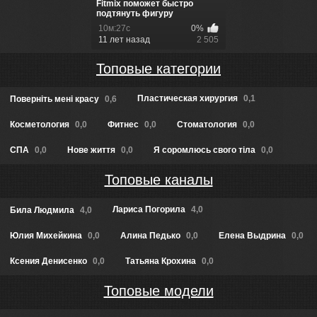
Fitmix поможет быстро
подтянуть фигуру
10м:27с
0%
11 лет назад
2 505
Топовые категории
Пластическая хирургия
0,1
Повернiть менi красу
0,6
Косметология
0,0
Фитнес
0,0
Стоматология
0,0
СПА
0,0
Нове життя
0,0
Я соромлюсь свого тіла
0,0
Топовые каналы
Лариса Погорила
4,0
Била Людмила
4,0
Юлия Михейкина
0,0
Алина Педько
0,0
Елена Выдрина
0,0
Ксения Денисенко
0,0
Татьяна Крохина
0,0
Топовые модели