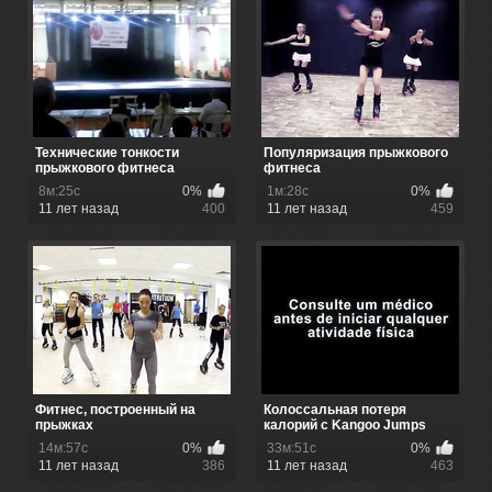
Технические тонкости
Популяризация прыжкового
прыжкового фитнеса
фитнеса
8м:25с
0%
1м:28с
0%
11 лет назад
400
11 лет назад
459
Фитнес, построенный на
Колоссальная потеря
прыжках
калорий с Kangoo Jumps
14м:57с
0%
33м:51с
0%
11 лет назад
386
11 лет назад
463