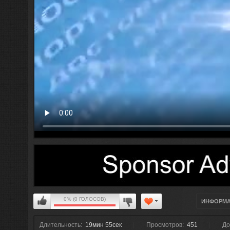
0% (0 ГОЛОСОВ)
ИНФОРМ
Длительность:
19мин 55сек
Просмотров:
451
До