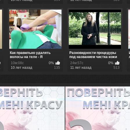
Как правильно удалять
Разновидности процедуры
волосы на теле - Я
под названием чистка кожи
соромлюсь с...
лица
10м:08с
0%
24м:57с
0%
1
10 лет назад
135
11 лет назад
513