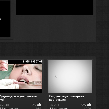
а
Суджидерм и увеличение
Как действует лазерная
губ
деструкция
7м:11с
0%
2м:23с
0%
12 лет назад
919
13 лет назад
1 206