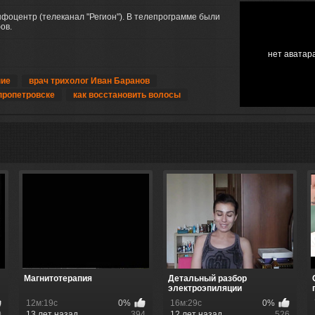
нфоцентр (телеканал "Регион"). В телепрограмме были
ов.
нет аватар
ние
врач трихолог Иван Баранов
пропетровске
как восстановить волосы
Магнитотерапия
Детальный разбор
электроэпиляции
12м:19с
0%
16м:29с
0%
0
13 лет назад
394
12 лет назад
526