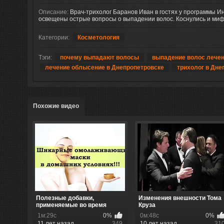
Описание:
Врач-трихолог Баранов Иван в гостях у программы И
освещены острые вопросы о выпадении волос. Коснулись и миф
Категории:
Косметология
Тэги:
почему выпадают волосы
выпадение волос лече
лечение облысение в Днепропетровске
трихолог в Дне
Похожие видео
Полезные добавки,
Изменения внешности Тома
применяемые во время
Круза
процедуры нал...
1м:29с
0%
0м:48с
0%
11 лет назад
349
10 лет назад
31