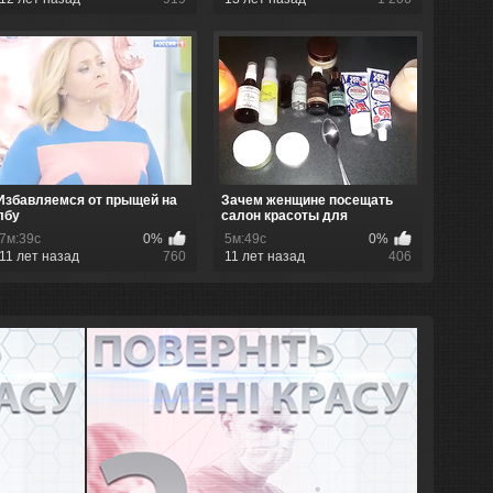
Избавляемся от прыщей на
Зачем женщине посещать
лбу
салон красоты для
мануальной ...
7м:39с
0%
5м:49с
0%
11 лет назад
760
11 лет назад
406