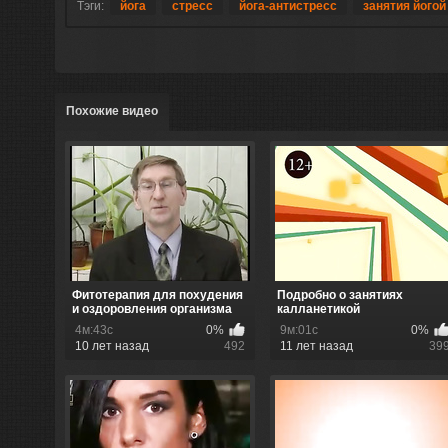
Тэги:
йога
стресс
йога-антистресс
занятия йогой
Похожие видео
Фитотерапия для похудения
Подробно о занятиях
и оздоровления организма
калланетикой
4м:43с
0%
9м:01с
0%
10 лет назад
492
11 лет назад
39