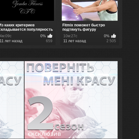
Из каких критериев
Fitmix поможет быстро
складывается популярность
подтянуть фигуру
латиноа...
4м:09с
0%
10м:27с
0%
11 лет назад
659
11 лет назад
2 505