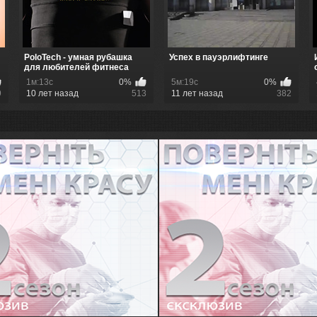
PoloTech - умная рубашка
Успех в пауэрлифтинге
для любителей фитнеса
1м:13с
0%
5м:19с
0%
9
10 лет назад
513
11 лет назад
382