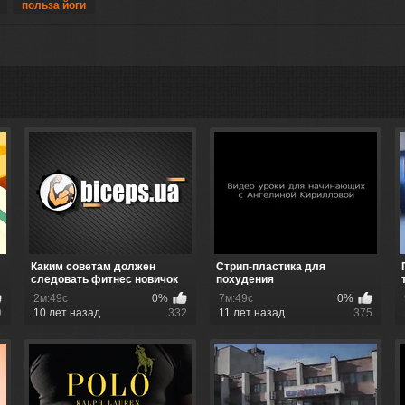
польза йоги
Каким советам должен
Стрип-пластика для
следовать фитнес новичок
похудения
2м:49с
0%
7м:49с
0%
9
10 лет назад
332
11 лет назад
375