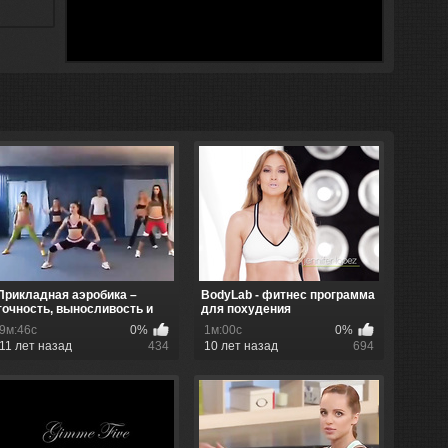
Прикладная аэробика –
BodyLab - фитнес программа
точность, выносливость и
для похудения
психо...
9м:46с
0%
1м:00с
0%
11 лет назад
434
10 лет назад
694