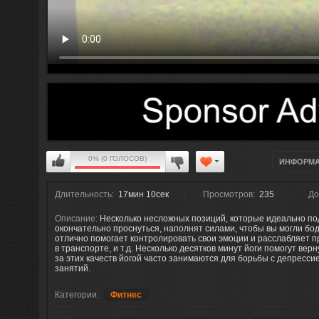
0% (0 ГОЛОСОВ)
ИНФОРМ
Длительность:
17мин 10сек
Просмотров:
235
До
Описание:
Несколько несложных позиций, которые идеально под
окончательно проснуться, наполнят силами, чтобы вы могли бод
отлично помогает контролировать свои эмоции и расслабляет пр
в транспорте, и т.д. Несколько десятков минут йоги помогут вер
за этих качеств йогой часто занимаются для борьбы с депресси
занятий.
Категории:
Фитнес