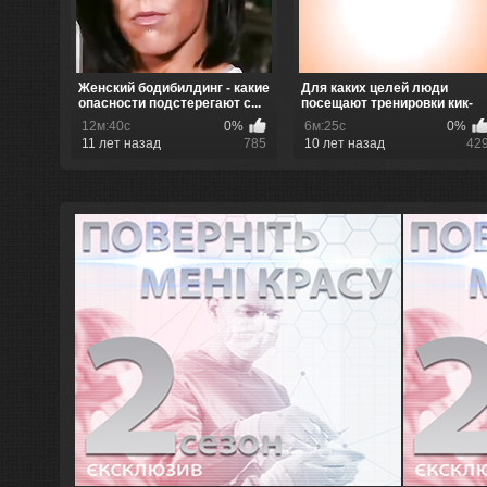
Женский бодибилдинг - какие
Для каких целей люди
опасности подстерегают с...
посещают тренировки кик-
аэробики
12м:40с
0%
6м:25с
0%
11 лет назад
785
10 лет назад
42