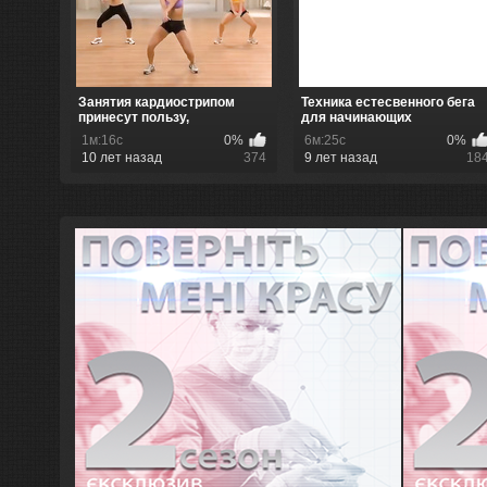
Занятия кардиострипом
Техника естесвенного бега
принесут пользу,
для начинающих
наслаждение и...
1м:16с
0%
6м:25с
0%
10 лет назад
374
9 лет назад
18