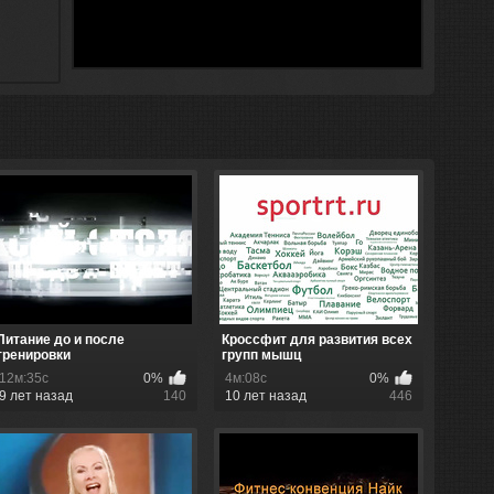
Питание до и после
Кроссфит для развития всех
тренировки
групп мышц
12м:35с
0%
4м:08с
0%
9 лет назад
140
10 лет назад
446