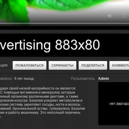
АЦИЯ
ПОЖАЛОВАТЬСЯ
СКРИНШОТЫ
ПОДЕЛИТЬСЯ
КОММЕНТА
авлено:
9 лет назад
Пользователь:
Admin
одаря своей низкой калорийности он является
 С помощью витаминов и минералов, которые
сенный организму различными диетами, а также
рганизм изнутри. Базилик ускоряет метаболизм и
нет аватар
сную систему, укрепляет сосуды, ногти и волосы.
ваний, бронхиальной астмы, туберкулеза. Базилик
ие и работу кишечника. Это неполный перечень
.