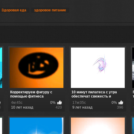
Здоровая еда
здоровое питание
Корректируем фигуру с
10 минут пилатеса с утра
помощью фитнеса
обеспечат свежесть и
бодрос...
4м:45с
0%
17м:05с
0%
3
10 лет назад
420
9 лет назад
396