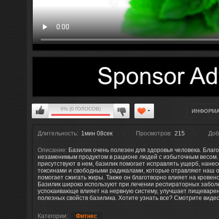
0% (0 ГОЛОСОВ)
ИНФОРМ
Длительность:
1мин 08сек
Просмотров:
215
Доб
Описание:
Базилик очень полезен для здоровья человека. Благ
незаменимым продуктом в рационе людей с избыточным весом.
присутствуют в нем, базилик помогает исправлять ущерб, нане
токсинами и свободными радикалами, которые отравляют наш о
помогает сжигать жиры. Также он благотворно влияет на кровено
Базилик широко используют при лечении респираторных заболе
успокаивающе влияет на нервную систему, улучшает пищеварен
полезных свойств базилика. Хотите узнать все? Смотрите видео
Категории:
Фитнес