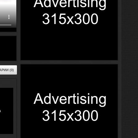
РИИ (0)
а