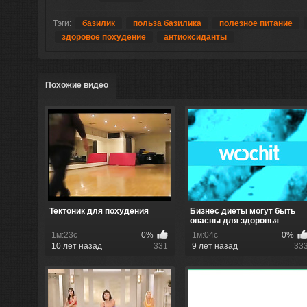
Тэги:
базилик
польза базилика
полезное питание
здоровое похудение
антиоксиданты
Похожие видео
Тектоник для похудения
Бизнес диеты могут быть
опасны для здоровья
1м:23с
0%
1м:04с
0%
10 лет назад
331
9 лет назад
33