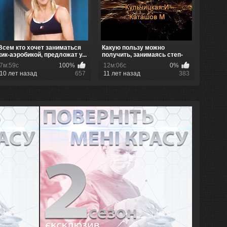
Всем кто хочет заниматься
Какую пользу можно
кик-аэробикой, предложат у...
получить, занимаясь степ-
аэробикой
7м:59с
100%
12м:06с
0%
10 лет назад
657
11 лет назад
383