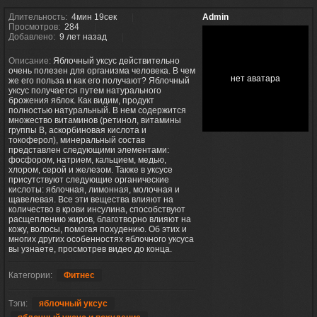
Длительность:
4мин 19сек
Admin
Просмотров:
284
Добавлено:
9 лет назад
Описание:
Яблочный уксус действительно
очень полезен для организма человека. В чем
нет аватара
же его польза и как его получают? Яблочный
уксус получается путем натурального
брожения яблок. Как видим, продукт
полностью натуральный. В нем содержится
множество витаминов (ретинол, витамины
группы В, аскорбиновая кислота и
токоферол), минеральный состав
представлен следующими элементами:
фосфором, натрием, кальцием, медью,
хлором, серой и железом. Также в уксусе
присутствуют следующие органические
кислоты: яблочная, лимонная, молочная и
щавелевая. Все эти вещества влияют на
количество в крови инсулина, способствуют
расщеплению жиров, благотворно влияют на
кожу, волосы, помогая похудению. Об этих и
многих других особенностях яблочного уксуса
вы узнаете, просмотрев видео до конца.
Категории:
Фитнес
Тэги:
яблочный уксус