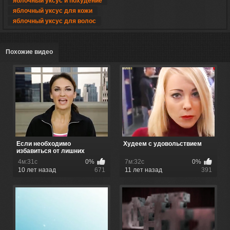
яблочный уксус и похудение
яблочный уксус для кожи
яблочный уксус для волос
Похожие видео
Если необходимо
Худеем с удовольствием
избавиться от лишних
килограмм, кик-...
4м:31с
0%
7м:32с
0%
10 лет назад
671
11 лет назад
391