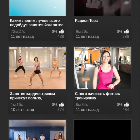
Каким людям лучше всего
Рацион Тора
подойдут занятия йогалатес
72м:27с
0%
9м:26с
0%
11 лет назад
438
11 лет назад
286
Занятия кардиострипом
C чего начинать фитнес
принесут пользу,
тренировку
наслаждение и...
1м:16с
0%
6м:34с
0%
10 лет назад
374
11 лет назад
484