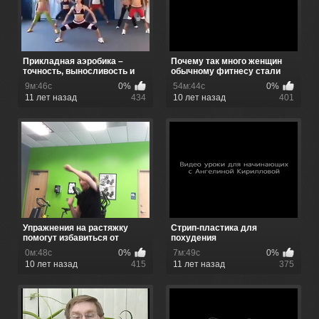
Прикладная аэробика –
Почему так много женщин
точность, выносливость и
обычному фитнесу стали
психо...
предп...
9м:46с
0%
54м:44с
0%
11 лет назад
434
10 лет назад
401
Упражнения на растяжку
Стрип-пластика для
помогут избавиться от
похудения
лишнего...
0м:48с
0%
7м:49с
0%
10 лет назад
415
11 лет назад
375