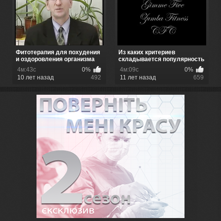
Фитотерапия для похудения
Из каких критериев
и оздоровления организма
складывается популярность
латиноа...
4м:43с
0%
4м:09с
0%
10 лет назад
492
11 лет назад
659