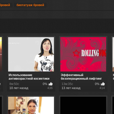
бровей
биотатуаж бровей
Использование
Эффективный
антивозрастной косметики
безоперационный лифтинг
8м:50с
0%
13м:35с
0%
1
10 лет назад
436
13 лет назад
414