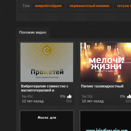
Тэги:
микроблейдинг
перманентный макияж
татуаж 
Похожие видео
Вибротерапия совместно с
Пилинг газожидкостный
магнитотерапией и
термотера...
6м:45с
0%
5м:10с
0%
12 лет назад
763
10 лет назад
32