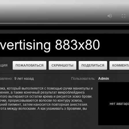
АЦИЯ
ПОЖАЛОВАТЬСЯ
СКРИНШОТЫ
ПОДЕЛИТЬСЯ
КОММЕНТА
авлено:
9 лет назад
Пользователь:
Admin
яжа, который выполняется с помощью ручки манипулы и
нения, а также конечный результат микроблейдинга
этого вытираются остатки крема и рисуется эскиз брови.
ки, прорисовываются волоски по контуру эскиза,
нет аватар
шний пигмент, затем наносится повторная анестезия.
ота между волосками. А как ухаживать з бровями, вы