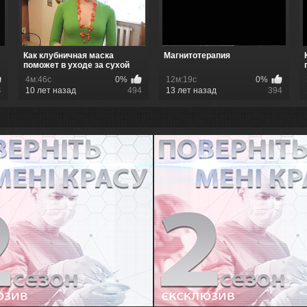
Как клубничная маска
Магнитотерапия
поможет в уходе за сухой
кожей ...
4м:46с
0%
12м:19с
0%
4
10 лет назад
494
13 лет назад
394