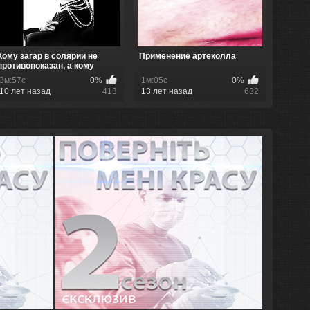
Кому загар в солярии не
Применение артеколла
противопоказан, а кому
лучше...
3м:57с
0%
1м:05с
0%
10 лет назад
413
13 лет назад
632