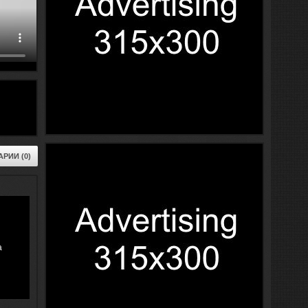
РИИ (0)
а