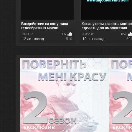
Воздействие на кожу лица
Какие уколы красоты можно
гелеобразных масок
сделать для омоложения
лица
3м:13с
0%
4м:23с
0%
12 лет назад
510
10 лет назад
69