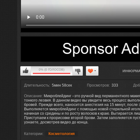
0% (0 ГОЛОСОВ)
ИНФОРМ
Длительность:
5мин 58сек
Просмотров:
333
Доб
Описание:
Микроблейдинг –это ручной вид перманентного маки
тонкого лезвия. В данном видео вы увидите весь процесс выпол
бровей. Прежде всего, наносится анестезия на 15 минут, после 
Выполняется микроблейдинг с помощью новой стерильной иголоч
начиная со средины и по росту волосков к краю. Вытирается ли
Приступаем к прорисовке второй брови. Затем заполняется пуст
узнаете, досмотрев видео до конца.
Категории:
Косметология