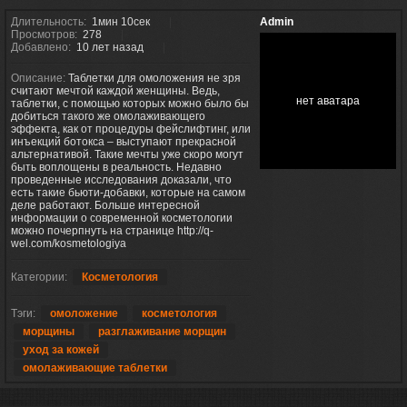
Длительность:
1мин 10сек
Admin
Просмотров:
278
Добавлено:
10 лет назад
Описание:
Таблетки для омоложения не зря
считают мечтой каждой женщины. Ведь,
нет аватара
таблетки, с помощью которых можно было бы
добиться такого же омолаживающего
эффекта, как от процедуры фейслифтинг, или
инъекций ботокса – выступают прекрасной
альтернативой. Такие мечты уже скоро могут
быть воплощены в реальность. Недавно
проведенные исследования доказали, что
есть такие бьюти-добавки, которые на самом
деле работают. Больше интересной
информации о современной косметологии
можно почерпнуть на странице http://q-
wel.com/kosmetologiya
Категории:
Косметология
Тэги:
омоложение
косметология
морщины
разглаживание морщин
уход за кожей
омолаживающие таблетки