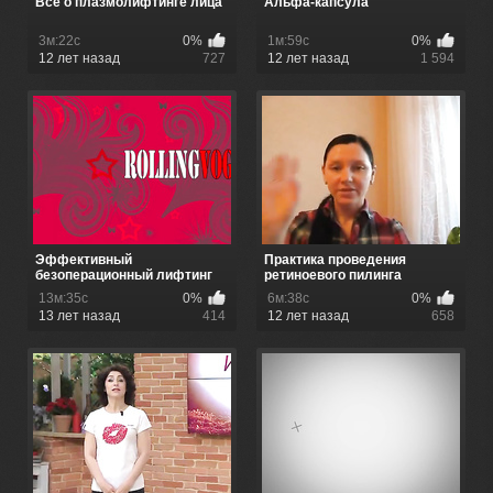
Все о плазмолифтинге лица
Альфа-капсула
3м:22с
0%
1м:59с
0%
12 лет назад
727
12 лет назад
1 594
Эффективный
Практика проведения
безоперационный лифтинг
ретиноевого пилинга
13м:35с
0%
6м:38с
0%
13 лет назад
414
12 лет назад
658