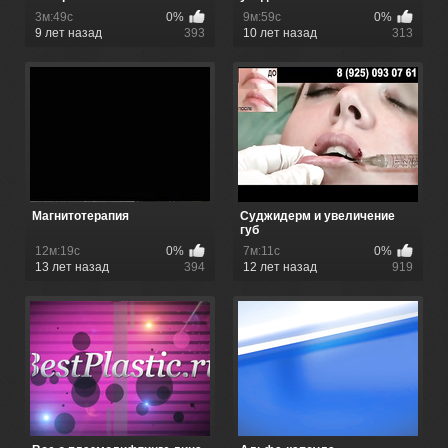
3м:49с
0%
9м:59с
0%
9 лет назад
393
10 лет назад
313
Магнитотерапия
Суджидерм и увеличение
губ
12м:19с
0%
7м:11с
0%
13 лет назад
394
12 лет назад
919